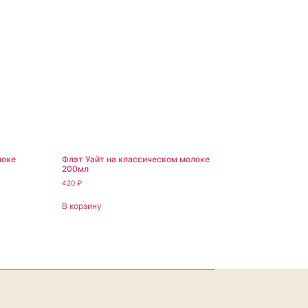
локе
Флэт Уайт на классическом молоке
200мл
420
₽
В корзину