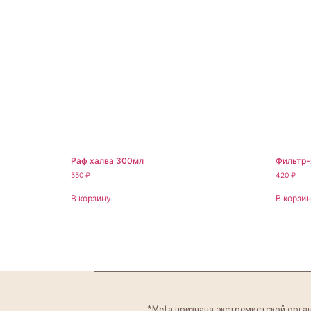
Раф халва 300мл
Фильтр-
550
₽
420
₽
В корзину
В корзи
*Meta признана экстремистской орга