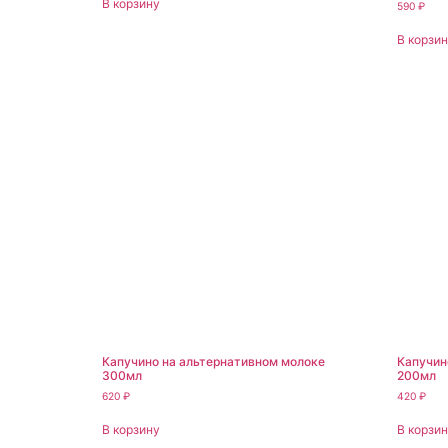
В корзину
590
₽
В корзи
Капучино на альтернативном молоке
Капучин
300мл
200мл
620
₽
420
₽
В корзину
В корзи