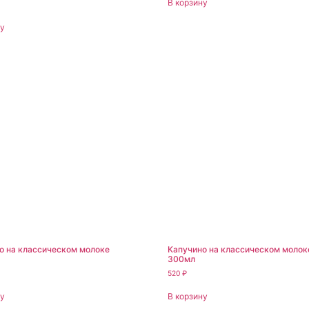
В корзину
ну
о на классическом молоке
Капучино на классическом молок
300мл
520
₽
ну
В корзину