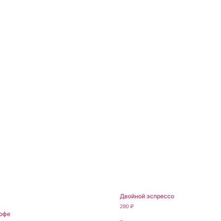
Двойной эспрессо
290
₽
офе