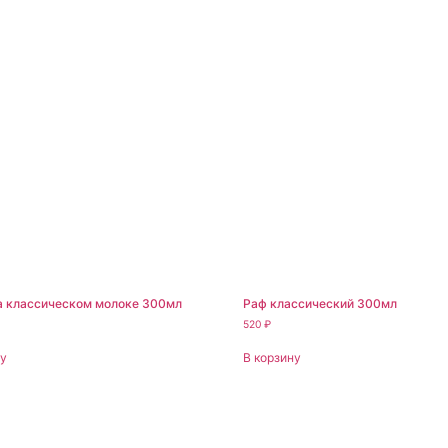
а классическом молоке 300мл
Раф классический 300мл
520
₽
ну
В корзину