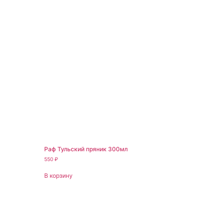
Раф Тульский пряник 300мл
550
₽
В корзину