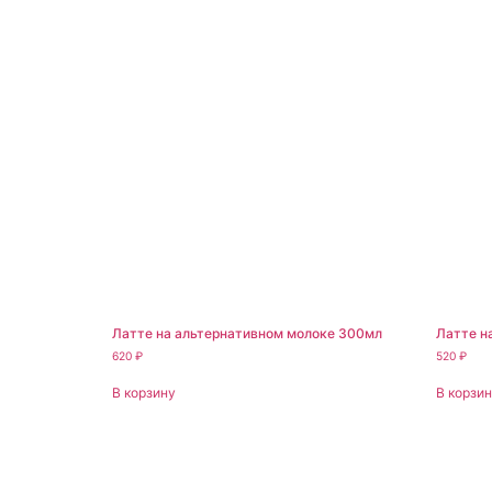
Латте на альтернативном молоке 300мл
Латте н
620
₽
520
₽
В корзину
В корзи