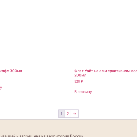
кофе 300мл
Флэт Уайт на альтернативном мо
200мл
520
₽
ну
В корзину
1
2
→
низацией и запрещена на территории России