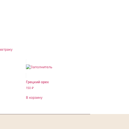
автраку
Грецкий орех
150
₽
В корзину