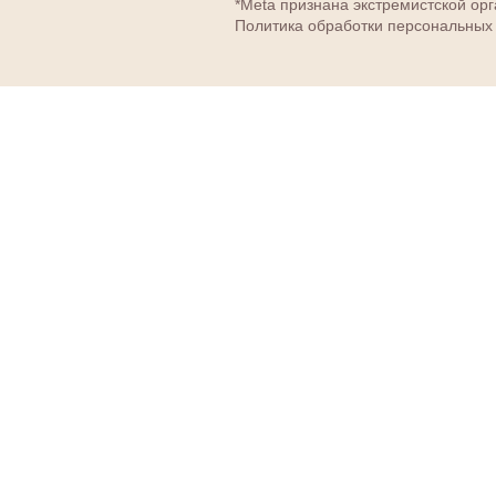
*Meta признана экстремистской ор
Политика обработки персональных