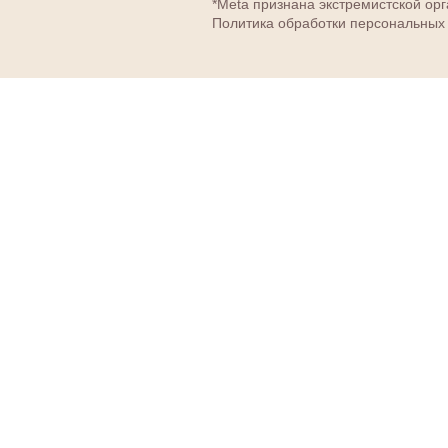
*Meta признана экстремистской ор
Политика обработки персональных