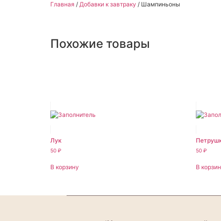
Главная
/
Добавки к завтраку
/ Шампиньоны
Похожие товары
Лук
Петруш
50
₽
50
₽
В корзину
В корзи