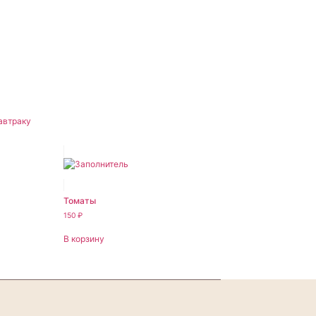
автраку
Томаты
150
₽
В корзину