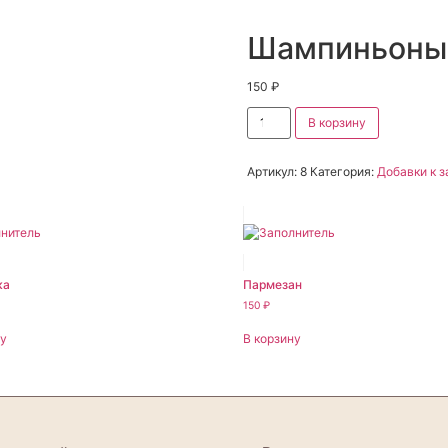
Шампиньоны
150
₽
В корзину
Артикул:
8
Категория:
Добавки к з
ка
Пармезан
150
₽
ну
В корзину