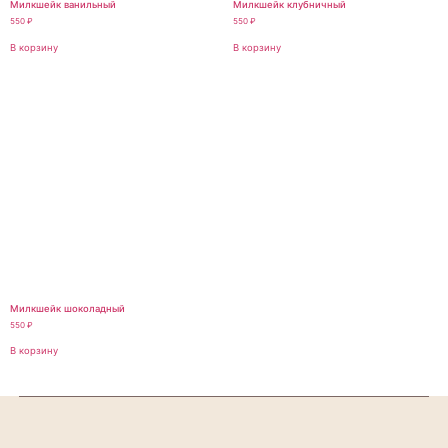
Милкшейк ванильный
Милкшейк клубничный
550
₽
550
₽
В корзину
В корзину
Милкшейк шоколадный
550
₽
В корзину