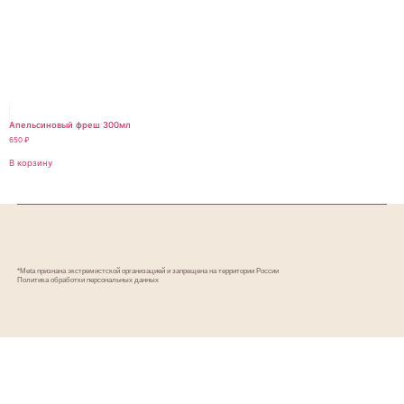
Апельсиновый фреш 300мл
650
₽
В корзину
*Meta признана экстремистской организацией и запрещена на территории России
Политика обработки персональных данных