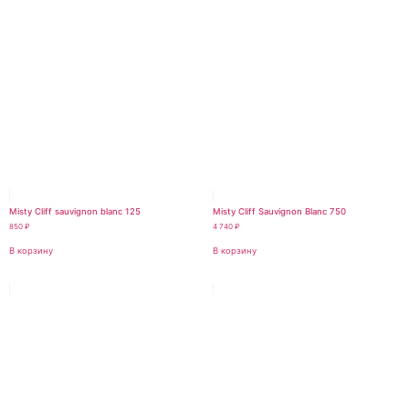
Misty Cliff sauvignon blanc 125
Misty Cliff Sauvignon Blanc 750
850
₽
4 740
₽
В корзину
В корзину