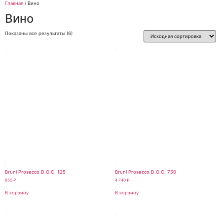
Главная
/ Вино
Вино
Показаны все результаты (6)
Bruni Prosecco D.O.C. 125
Bruni Prosecco D.O.C. 750
850
₽
4 740
₽
В корзину
В корзину