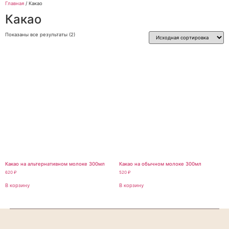
Главная
/ Какао
Какао
Показаны все результаты (2)
Какао на альтернативном молоке 300мл
Какао на обычном молоке 300мл
620
₽
520
₽
В корзину
В корзину