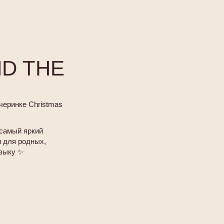
D THE
черинке Christmas
 самый яркий
и для родных,
узыку ✨